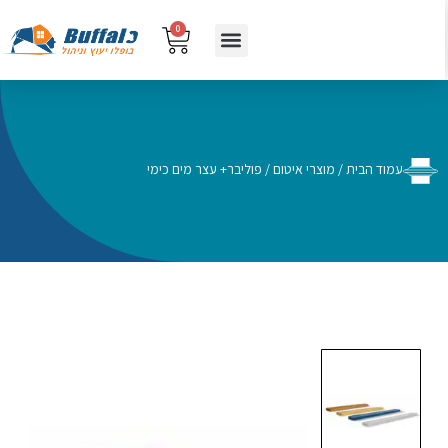
0
עמוד הבית
/
מוצרי איטום
/ פוליבר+ עצר מים כימי